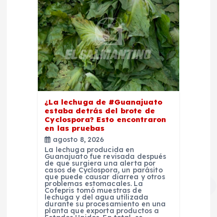
¿La lechuga de #Guanajuato
estaba detrás del brote de
Cyclospora? Esto encontraron
en las pruebas
agosto 8, 2026
La lechuga producida en
Guanajuato fue revisada después
de que surgiera una alerta por
casos de Cyclospora, un parásito
que puede causar diarrea y otros
problemas estomacales. La
Cofepris tomó muestras de
lechuga y del agua utilizada
durante su procesamiento en una
planta que exporta productos a