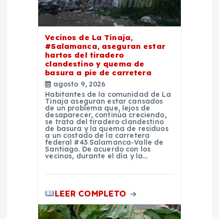
e
n
Vecinos de La Tinaja,
#Salamanca, aseguran estar
t
hartos del tiradero
clandestino y quema de
basura a pie de carretera
r
agosto 9, 2026
Habitantes de la comunidad de La
a
Tinaja aseguran estar cansados
de un problema que, lejos de
desaparecer, continúa creciendo,
se trata del tiradero clandestino
d
de basura y la quema de residuos
a un costado de la carretera
federal #43 Salamanca-Valle de
a
Santiago. De acuerdo con los
vecinos, durante el día y la…
s
LEER COMPLETO