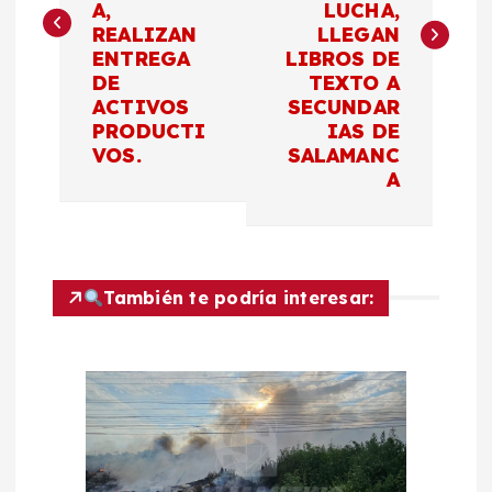
A,
LUCHA,
e
REALIZAN
LLEGAN
ENTREGA
LIBROS DE
g
DE
TEXTO A
ACTIVOS
SECUNDAR
a
PRODUCTI
IAS DE
VOS.
SALAMANC
c
A
i
ó
También te podría interesar:
n
d
e