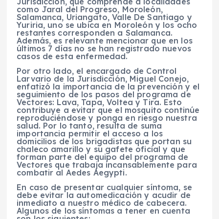
Jurisdicción, que comprende a localidades
como Jaral del Progreso, Moroleón,
Salamanca, Uriangato, Valle De Santiago y
Yuriria, uno se ubica en Moroleón y los ocho
restantes corresponden a Salamanca.
Además, es relevante mencionar que en los
últimos 7 días no se han registrado nuevos
casos de esta enfermedad.
Por otro lado, el encargado de Control
Larvario de la Jurisdicción, Miguel Conejo,
enfatizó la importancia de la prevención y el
seguimiento de los pasos del programa de
Vectores: Lava, Tapa, Voltea y Tira. Esto
contribuye a evitar que el mosquito continúe
reproduciéndose y ponga en riesgo nuestra
salud. Por lo tanto, resulta de suma
importancia permitir el acceso a los
domicilios de los brigadistas que portan su
chaleco amarillo y su gafete oficial y que
forman parte del equipo del programa de
Vectores que trabaja incansablemente para
combatir al Aedes Aegypti.
En caso de presentar cualquier síntoma, se
debe evitar la automedicación y acudir de
inmediato a nuestro médico de cabecera.
Algunos de los síntomas a tener en cuenta
son los siguientes: