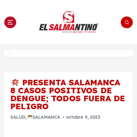
S
a
l
t
a
r
a
l
c
o
El Salmantino - medios/noticias/editorial
n
t
e
Inicio
n
i
d
o
PRESENTA SALAMANCA
8 CASOS POSITIVOS DE
DENGUE; TODOS FUERA DE
PELIGRO
SALUD
,
SALAMANCA
octubre 9, 2023