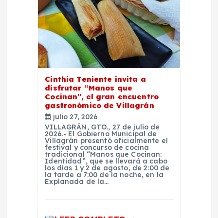
e
e
n
t
Cinthia Teniente invita a
disfrutar “Manos que
r
Cocinan”, el gran encuentro
gastronómico de Villagrán
julio 27, 2026
a
VILLAGRÁN, GTO., 27 de julio de
2026.- El Gobierno Municipal de
Villagrán presentó oficialmente el
d
festival y concurso de cocina
tradicional “Manos que Cocinan:
Identidad”, que se llevará a cabo
a
los días 1 y 2 de agosto, de 2:00 de
la tarde a 7:00 de la noche, en la
Explanada de la…
s