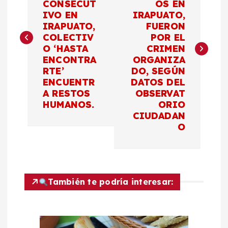
CONSECUT
OS EN
v
IVO EN
IRAPUATO,
IRAPUATO,
FUERON
e
COLECTIV
POR EL
O ‘HASTA
CRIMEN
g
ENCONTRA
ORGANIZA
RTE’
DO, SEGÚN
a
ENCUENTR
DATOS DEL
A RESTOS
OBSERVAT
c
HUMANOS.
ORIO
CIUDADAN
O
i
ó
n
También te podría interesar:
d