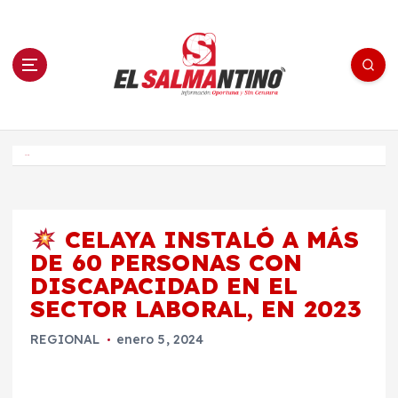
S
a
l
t
a
r
a
l
c
o
El Salmantino - medios/noticias/editorial
n
t
e
Inicio
n
i
d
o
CELAYA INSTALÓ A MÁS
DE 60 PERSONAS CON
DISCAPACIDAD EN EL
SECTOR LABORAL, EN 2023
REGIONAL
enero 5, 2024