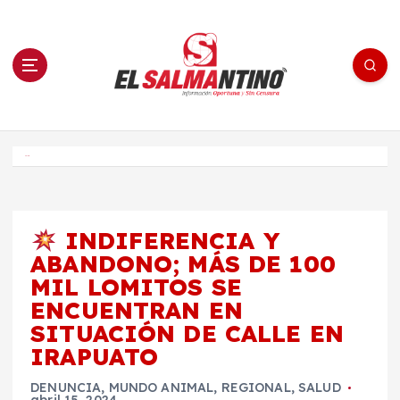
S
a
l
t
a
r
a
l
c
o
El Salmantino - medios/noticias/editorial
n
t
e
Inicio
n
i
d
o
INDIFERENCIA Y
ABANDONO; MÁS DE 100
MIL LOMITOS SE
ENCUENTRAN EN
SITUACIÓN DE CALLE EN
IRAPUATO
DENUNCIA
,
MUNDO ANIMAL
,
REGIONAL
,
SALUD