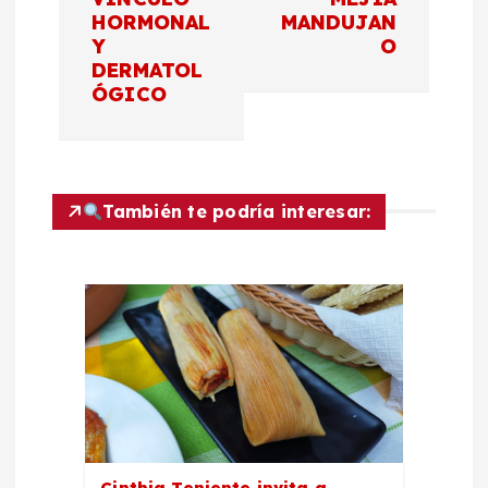
HORMONAL
MANDUJAN
g
Y
O
DERMATOL
a
ÓGICO
c
i
También te podría interesar:
ó
n
d
e
e
Cinthia Teniente invita a