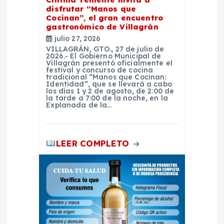
disfrutar “Manos que
n
Cocinan”, el gran encuentro
gastronómico de Villagrán
t
julio 27, 2026
VILLAGRÁN, GTO., 27 de julio de
2026.- El Gobierno Municipal de
r
Villagrán presentó oficialmente el
festival y concurso de cocina
tradicional “Manos que Cocinan:
Identidad”, que se llevará a cabo
a
los días 1 y 2 de agosto, de 2:00 de
la tarde a 7:00 de la noche, en la
Explanada de la…
d
a
LEER COMPLETO
s