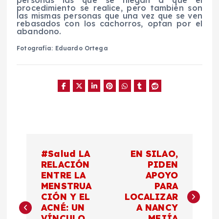
procedimiento se realice, pero también son
las mismas personas que una vez que se ven
rebasados con los cachorros, optan por el
abandono.
Fotografía: Eduardo Ortega
N
#Salud LA
EN SILAO,
a
RELACIÓN
PIDEN
ENTRE LA
APOYO
MENSTRUA
PARA
v
CIÓN Y EL
LOCALIZAR
ACNÉ: UN
A NANCY
e
VÍNCULO
MEJÍA