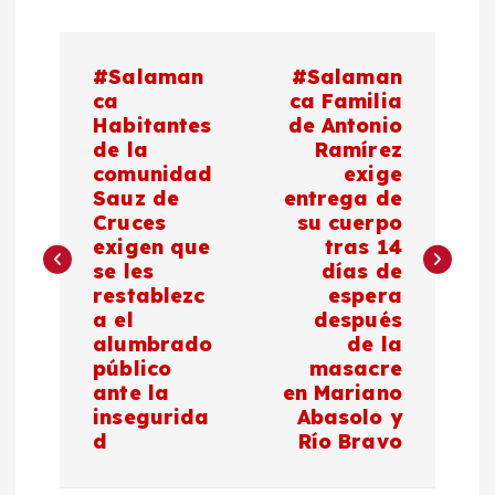
N
#Salaman
#Salaman
a
ca
ca Familia
Habitantes
de Antonio
de la
Ramírez
v
comunidad
exige
Sauz de
entrega de
e
Cruces
su cuerpo
exigen que
tras 14
g
se les
días de
restablezc
espera
a
a el
después
alumbrado
de la
c
público
masacre
ante la
en Mariano
insegurida
Abasolo y
i
d
Río Bravo
ó