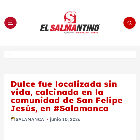
S
a
l
t
a
r
a
l
c
o
El Salmantino - medios/noticias/editorial
n
t
e
Inicio
n
i
d
o
Dulce fue localizada sin
vida, calcinada en la
comunidad de San Felipe
Jesús, en #Salamanca
SALAMANCA
junio 10, 2026