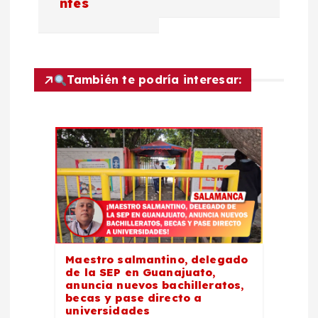
a
ntes
c
i
También te podría interesar:
ó
n
d
e
e
Maestro salmantino, delegado
de la SEP en Guanajuato,
n
anuncia nuevos bachilleratos,
becas y pase directo a
universidades