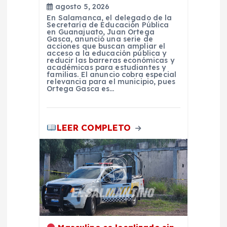
t
agosto 5, 2026
En Salamanca, el delegado de la
r
Secretaría de Educación Pública
en Guanajuato, Juan Ortega
Gasca, anunció una serie de
a
acciones que buscan ampliar el
acceso a la educación pública y
reducir las barreras económicas y
académicas para estudiantes y
d
familias. El anuncio cobra especial
relevancia para el municipio, pues
Ortega Gasca es…
a
s
LEER COMPLETO