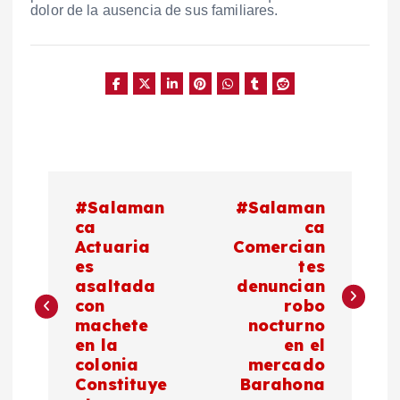
dolor de la ausencia de sus familiares.
N
#Salaman
#Salaman
a
ca
ca
Actuaria
Comercian
es
tes
v
asaltada
denuncian
con
robo
e
machete
nocturno
en la
en el
g
colonia
mercado
Constituye
Barahona