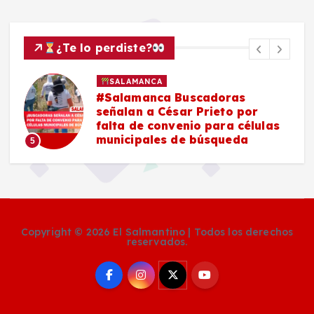
¿Te lo perdiste?
SALAMANCA
a
#Salamanca Buscadoras
y
señalan a César Prieto por
falta de convenio para células
municipales de búsqueda
5
Copyright © 2026 El Salmantino | Todos los derechos
reservados.