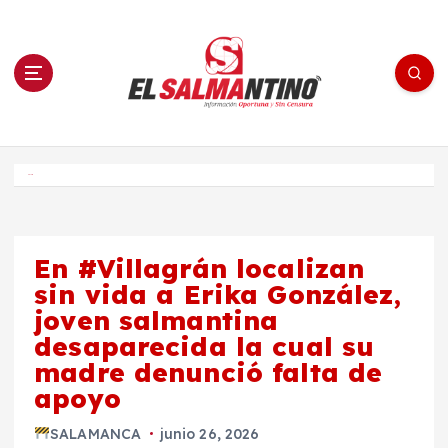
S
a
l
t
a
r
a
l
c
o
El Salmantino - medios/noticias/editorial
n
t
e
Inicio
n
i
d
o
En #Villagrán localizan
sin vida a Erika González,
joven salmantina
desaparecida la cual su
madre denunció falta de
apoyo
SALAMANCA
junio 26, 2026