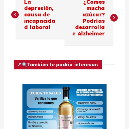
La
¿Comes
a
depresión,
mucha
causa de
azúcar?
incapacida
Podrías
v
d laboral
desarrolla
r Alzheimer
e
g
a
También te podría interesar:
c
i
ó
n