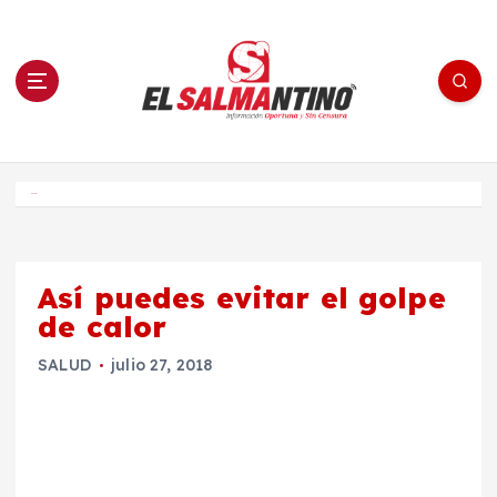
S
a
l
t
a
r
a
l
c
o
El Salmantino - medios/noticias/editorial
n
t
e
Inicio
n
i
d
o
Así puedes evitar el golpe
de calor
SALUD
julio 27, 2018