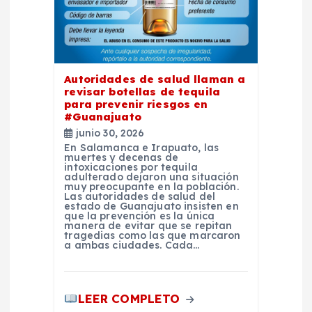
d
e
e
Autoridades de salud llaman a
revisar botellas de tequila
para prevenir riesgos en
n
#Guanajuato
junio 30, 2026
t
En Salamanca e Irapuato, las
muertes y decenas de
intoxicaciones por tequila
adulterado dejaron una situación
r
muy preocupante en la población.
Las autoridades de salud del
estado de Guanajuato insisten en
a
que la prevención es la única
manera de evitar que se repitan
tragedias como las que marcaron
a ambas ciudades. Cada…
d
a
LEER COMPLETO