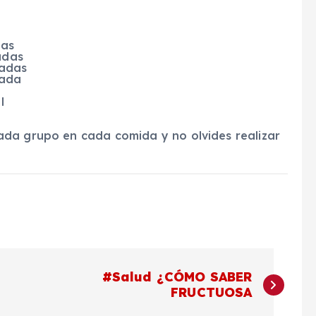
as
as
as
da
l
ada grupo en cada comida y no olvides realizar
#Salud ¿CÓMO SABER
FRUCTUOSA