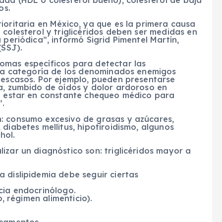
sidad (HDL o colesterol bueno), colesterol de baja
os.
ioritaria en México, ya que es la primera causa
 colesterol y triglicéridos deben ser medidas en
 periódica”, informó Sigrid Pimentel Martín,
(SSJ).
omas específicos para detectar las
a la categoría de los denominados enemigos
y escasos. Por ejemplo, pueden presentarse
ga, zumbido de oídos y dolor ardoroso en
de estar en constante chequeo médico para
.
: consumo excesivo de grasas y azúcares,
diabetes mellitus, hipotiroidismo, algunos
hol.
izar un diagnóstico son: triglicéridos mayor a
 dislipidemia debe seguir ciertas
cia endocrinólogo.
o, régimen alimenticio).