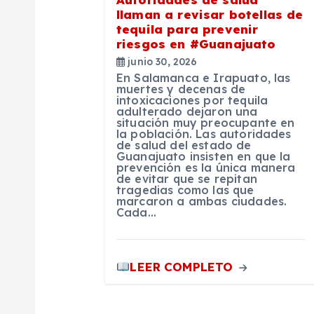
llaman a revisar botellas de
d
tequila para prevenir
riesgos en #Guanajuato
e
junio 30, 2026
En Salamanca e Irapuato, las
muertes y decenas de
e
intoxicaciones por tequila
adulterado dejaron una
situación muy preocupante en
la población. Las autoridades
n
de salud del estado de
Guanajuato insisten en que la
prevención es la única manera
t
de evitar que se repitan
tragedias como las que
marcaron a ambas ciudades.
Cada…
r
a
LEER COMPLETO
d