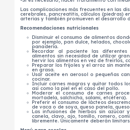
-Si es necesario, hacer tratamiento con med
Las complicaciones más frecuentes en las disl
cerebrales, pancreatitis, cálculos (piedras)
arterias y también promueven el desarrollo de
Recomendaciones nutricionales
Disminuir el consumo de alimentos dond
por ejemplo, pan dulce, helados, chocol
panadería.
Recordar al paciente las diferentes
alimentos sin necesidad de utilizar gr
hervir los alimentos en vez de freírlos, 
Preparar los frijoles y el arroz sin man
en grasa.
Usar aceite en aerosol o pequeñas can
cocinar.
Incluir carnes magras y quitar todos l
así como la piel en el caso del pollo.
Moderar el consumo de carnes proces
mortadela, salchicha, salami, etcétera).
Preferir el consumo de lácteos descrem
de vaca o de soya, queso panela, queso 
Las infusiones de hierbas sin azúcar 
canela, clavo, ajo, tomillo, romero, co
libremente. Únicamente deberán limitarse 