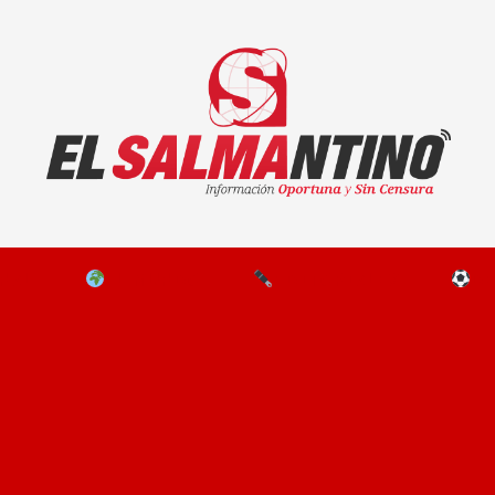
El Salmantino - medios/noticias/editorial
NAL
EL MUNDO
EDITORIALES
D