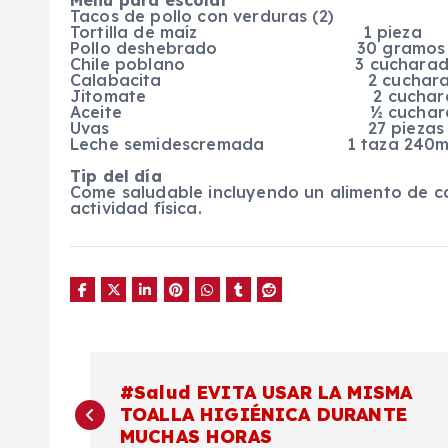
Menú para escolar
Tacos de pollo con verduras (2)
Tortilla de maíz 1 pieza
Pollo deshebrado 30 gramos
Chile poblano 3 cucharad
Calabacita 2 cucharad
Jitomate 2 cucharad
Aceite ½ cuchara
Uvas 27 piezas
Leche semidescremada 1 taza 240m
Tip del día
Come saludable incluyendo un alimento de c
actividad física.
N
#Salud EVITA USAR LA MISMA
TOALLA HIGIÉNICA DURANTE
a
MUCHAS HORAS