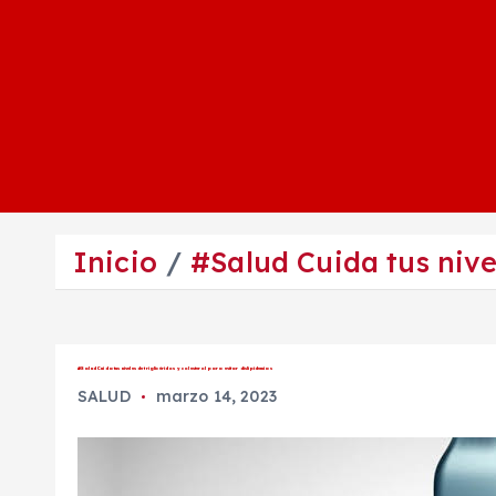
Inicio
#Salud Cuida tus nivel
#Salud Cuida tus niveles de triglicéridos y colesterol para evitar dislipidemias
SALUD
marzo 14, 2023