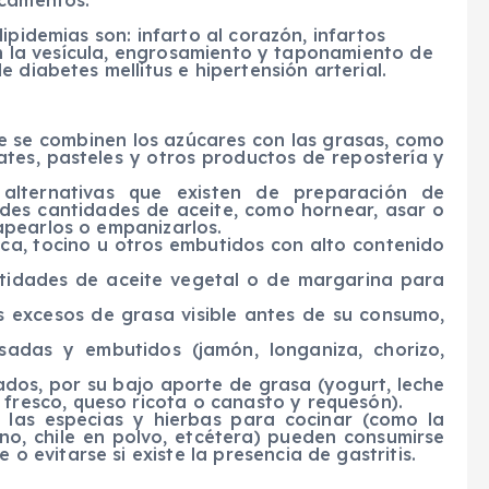
icamentos.
ipidemias son: infarto al corazón, infartos
 en la vesícula, engrosamiento y taponamiento de
 diabetes mellitus e hipertensión arterial.
e se combinen los azúcares con las grasas, como
ates, pasteles y otros productos de repostería y
 alternativas que existen de preparación de
andes cantidades de aceite, como hornear, asar o
capearlos o empanizarlos.
teca, tocino u otros embutidos con alto contenido
tidades de aceite vegetal o de margarina para
os excesos de grasa visible antes de su consumo,
adas y embutidos (jamón, longaniza, chorizo,
ados, por su bajo aporte de grasa (yogurt, leche
fresco, queso ricota o canasto y requesón).
y las especias y hierbas para cocinar (como la
mino, chile en polvo, etcétera) pueden consumirse
o evitarse si existe la presencia de gastritis.