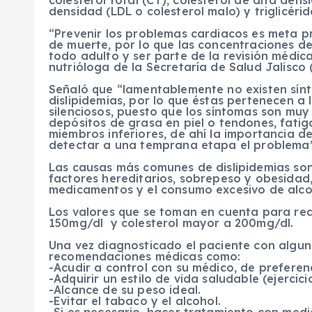
colesterol total (CT), colesterol de alta den
densidad (LDL o colesterol malo) y triglicérid
“Prevenir los problemas cardiacos es meta pr
de muerte, por lo que las concentraciones de
todo adulto y ser parte de la revisión médica
nutrióloga de la Secretaría de Salud Jalisco 
Señaló que “lamentablemente no existen sínt
dislipidemias, por lo que éstas pertenecen 
silenciosos, puesto que los síntomas son mu
depósitos de grasa en piel o tendones, fati
miembros inferiores, de ahí la importancia 
detectar a una temprana etapa el problema”
Las causas más comunes de dislipidemias son
factores hereditarios, sobrepeso y obesidad, 
medicamentos y el consumo excesivo de alco
Los valores que se toman en cuenta para real
150mg/dl y colesterol mayor a 200mg/dl.
Una vez diagnosticado el paciente con alguna
recomendaciones médicas como:
-Acudir a control con su médico, de preferen
-Adquirir un estilo de vida saludable (ejercici
-Alcance de su peso ideal.
-Evitar el tabaco y el alcohol.