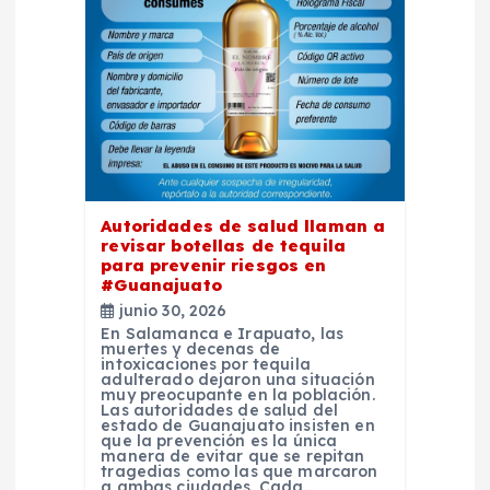
e
n
t
r
a
Autoridades de salud llaman a
revisar botellas de tequila
d
para prevenir riesgos en
#Guanajuato
a
junio 30, 2026
En Salamanca e Irapuato, las
muertes y decenas de
s
intoxicaciones por tequila
adulterado dejaron una situación
muy preocupante en la población.
Las autoridades de salud del
estado de Guanajuato insisten en
que la prevención es la única
manera de evitar que se repitan
tragedias como las que marcaron
a ambas ciudades. Cada…