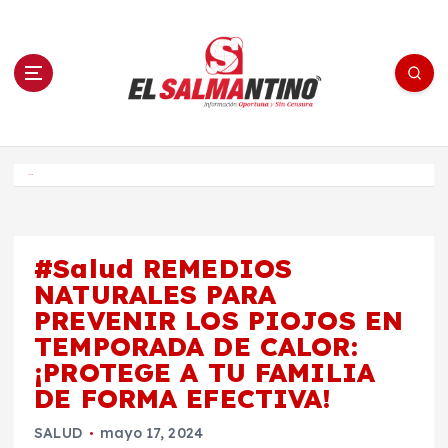
S
a
l
t
a
r
a
l
c
o
El Salmantino - medios/noticias/editorial
n
t
e
Inicio
n
i
d
o
#Salud REMEDIOS
NATURALES PARA
PREVENIR LOS PIOJOS EN
TEMPORADA DE CALOR:
¡PROTEGE A TU FAMILIA
DE FORMA EFECTIVA!
SALUD
mayo 17, 2024