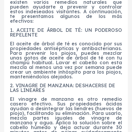
existen varios remedios naturales que
pueden ayudarte a prevenir y controlar
estos indeseados visitantes. A continuación,
te presentamos algunos de los más
efectivos:
1. ACEITE DE ÁRBOL DE TÉ: UN PODEROSO
REPELENTE
El aceite de árbol de té es conocido por sus
propiedades antisépticas y antibacterianas.
Para prevenir los piojos, puedes mezclar
unas gotas de aceite de árbol de té con tu
champú habitual. Lavar el cabello con esta
mezcla al menos una vez por semana puede
crear un ambiente inhóspito para los piojos,
manteniéndolos alejados.
2. VINAGRE DE MANZANA: DESHACERSE DE
LAS LINEARES
El vinagre de manzana es otro remedio
casero efectivo. Sus propiedades ácidas
ayudan a desintegrar las liendres (huevos de
piojo), facilitando su eliminación. Para usarlo,
mezcla partes iguales de vinagre de
manzana y agua. Aplica la solución sobre el
cabello húmedo y deja actuar durante 30
minutos antes de peinar cuidadosamente