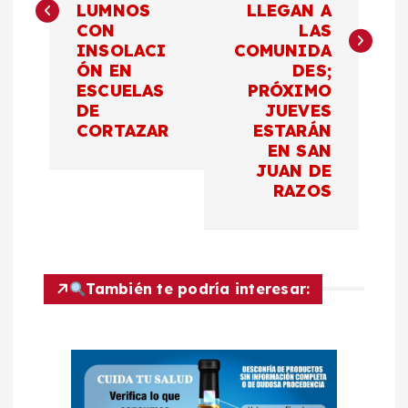
e
LUMNOS
LLEGAN A
CON
LAS
g
INSOLACI
COMUNIDA
ÓN EN
DES;
a
ESCUELAS
PRÓXIMO
DE
JUEVES
c
CORTAZAR
ESTARÁN
EN SAN
JUAN DE
i
RAZOS
ó
n
También te podría interesar:
d
e