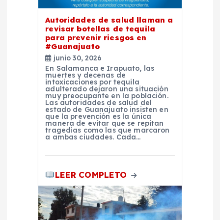
e
Autoridades de salud llaman a
revisar botellas de tequila
n
para prevenir riesgos en
#Guanajuato
t
junio 30, 2026
En Salamanca e Irapuato, las
muertes y decenas de
r
intoxicaciones por tequila
adulterado dejaron una situación
muy preocupante en la población.
Las autoridades de salud del
a
estado de Guanajuato insisten en
que la prevención es la única
manera de evitar que se repitan
d
tragedias como las que marcaron
a ambas ciudades. Cada…
a
LEER COMPLETO
s