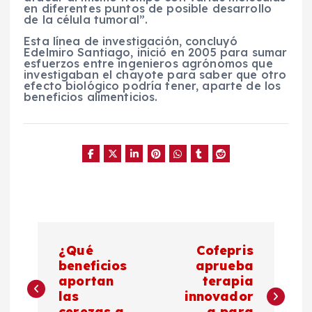
en diferentes puntos de posible desarrollo
de la célula tumoral”.
Esta línea de investigación, concluyó
Edelmiro Santiago, inició en 2005 para sumar
esfuerzos entre ingenieros agrónomos que
investigaban el chayote para saber que otro
efecto biológico podría tener, aparte de los
beneficios alimenticios.
N
¿Qué
Cofepris
a
beneficios
aprueba
aportan
terapia
las
innovador
v
cerezas a
a para