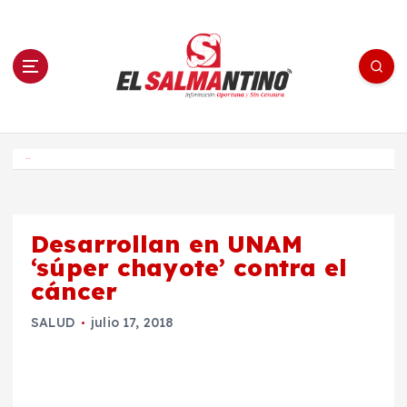
S
a
l
t
a
r
a
l
c
o
El Salmantino - medios/noticias/editorial
n
t
e
Inicio
n
i
d
o
Desarrollan en UNAM
‘súper chayote’ contra el
cáncer
SALUD
julio 17, 2018