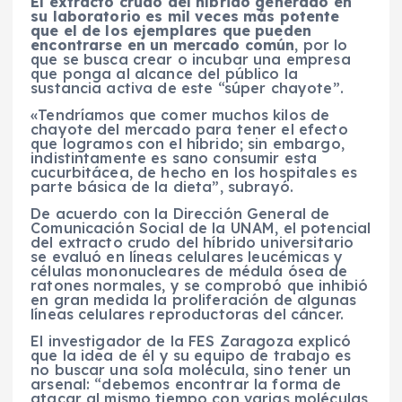
El extracto crudo del híbrido generado en
su laboratorio es mil veces más potente
que el de los ejemplares que pueden
encontrarse en un mercado común
, por lo
que se busca crear o incubar una empresa
que ponga al alcance del público la
sustancia activa de este “súper chayote”.
«Tendríamos que comer muchos kilos de
chayote del mercado para tener el efecto
que logramos con el híbrido; sin embargo,
indistintamente es sano consumir esta
cucurbitácea, de hecho en los hospitales es
parte básica de la dieta”, subrayó.
De acuerdo con la Dirección General de
Comunicación Social de la UNAM, el potencial
del extracto crudo del híbrido universitario
se evaluó en líneas celulares leucémicas y
células mononucleares de médula ósea de
ratones normales, y se comprobó que inhibió
en gran medida la proliferación de algunas
líneas celulares reproductoras del cáncer.
El investigador de la FES Zaragoza explicó
que la idea de él y su equipo de trabajo es
no buscar una sola molécula, sino tener un
arsenal: “debemos encontrar la forma de
atacar al mismo tiempo con varias moléculas