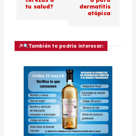
tu salud?
dermatitis
e
atópica
g
a
También te podría interesar:
c
i
ó
n
d
e