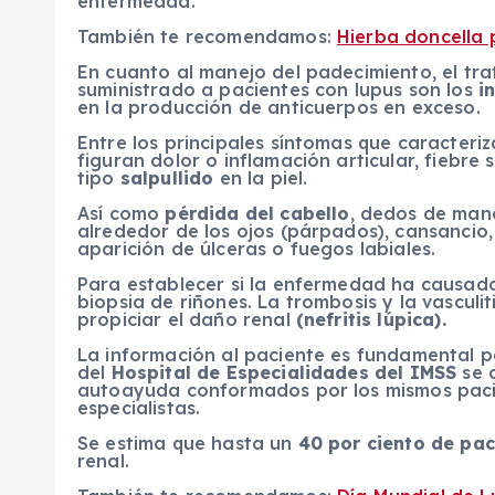
enfermedad.
También te recomendamos:
Hierba doncella 
En cuanto al manejo del padecimiento, el tr
suministrado a pacientes con lupus son los
i
en la producción de anticuerpos en exceso.
Entre los principales síntomas que caracteri
figuran dolor o inflamación articular, fiebre
tipo
salpullido
en la piel.
Así como
pérdida del cabello
, dedos de man
alrededor de los ojos (párpados), cansancio
aparición de úlceras o fuegos labiales.
Para establecer si la enfermedad ha causa
biopsia de riñones. La trombosis y la vasculi
propiciar el daño renal
(nefritis lúpica).
La información al paciente es fundamental p
del
Hospital de Especialidades del IMSS
se 
autoayuda conformados por los mismos paci
especialistas.
Se estima que hasta un
40 por ciento de pa
renal.