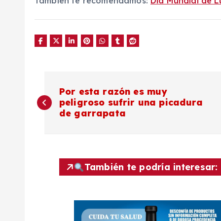
También te recomendamos:
Día Mundial de L
N
Por esta razón es muy
peligroso sufrir una picadura
a
de garrapata
v
e
También te podría interesar:
g