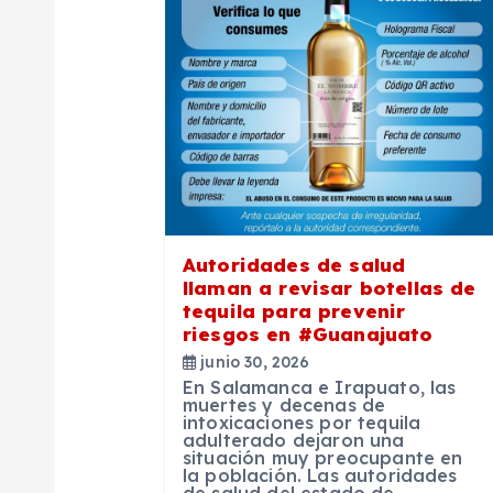
a
c
i
ó
n
Autoridades de salud
llaman a revisar botellas de
d
tequila para prevenir
riesgos en #Guanajuato
e
junio 30, 2026
En Salamanca e Irapuato, las
muertes y decenas de
e
intoxicaciones por tequila
adulterado dejaron una
situación muy preocupante en
la población. Las autoridades
de salud del estado de