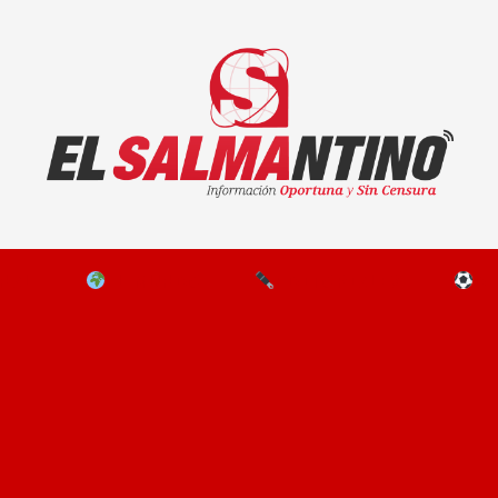
El Salmantino - medios/noticias/editorial
NAL
EL MUNDO
EDITORIALES
D