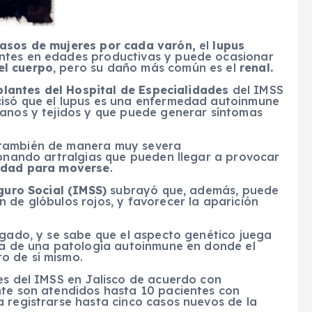
casos de mujeres por cada varón,
el
lupus
ntes en edades productivas y puede ocasionar
el cuerpo
, pero su daño más común es el
renal.
plantes del Hospital de Especialidades
del IMSS
isó que el lupus es una enfermedad autoinmune
anos y tejidos y que puede generar síntomas
 también de manera muy severa
ionando artralgias que pueden llegar a provocar
idad para moverse
.
guro Social (IMSS)
subrayó que, además, puede
 de glóbulos rojos, y favorecer la aparición
igado, y se sabe que el aspecto genético juega
ata de una patología autoinmune en donde el
o de sí mismo.
des del IMSS en Jalisco de acuerdo con
nte son atendidos hasta 10 pacientes con
 registrarse hasta cinco casos nuevos de la