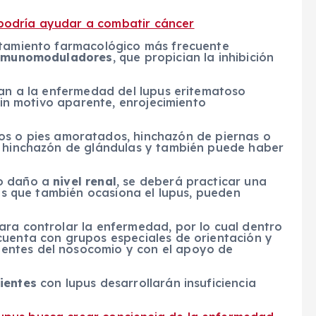
podría ayudar a combatir cáncer
atamiento farmacológico más frecuente
nmunomoduladores
, que propician la inhibición
zan a la enfermedad del lupus eritematoso
 sin motivo aparente, enrojecimiento
os o pies amoratados, hinchazón de piernas o
, hinchazón de glándulas y también puede haber
do daño a
nivel renal
, se deberá practicar una
tis que también ocasiona el lupus, pueden
ara controlar la enfermedad, por lo cual dentro
cuenta con grupos especiales de orientación y
entes del nosocomio y con el apoyo de
cientes
con lupus desarrollarán insuficiencia