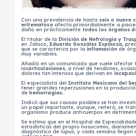
Con una prevalencia de hasta
seis o nueve 
eritematoso
afecta primordialmente a pacie
daño en prácticamente
todos los órganos d
El titular de la
División de Nefrología y Tras
en Jalisco,
Eduardo González Espinoza,
prec
que se caracteriza por la
inflamación
de órg
muy variables.
Añadió en un comunicado que suele afectar
las
articulaciones
, a nivel de tendones, ocas
dolores tan intensos que derivan en
incapac
El especialista del
Instituto Mexicano del Se
tener grandes repercusiones en la producción
de
hemorragias.
Indicó que sus causas posibles se han invest
un papel importante, aunque, reiteró, se tr
organismo produce anticuerpos en detriment
Se estima que en el Hospital de Especialida
estadísticas del propio nosocomio, diariame
diagnóstico de lupus, y cada semana llegan a