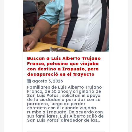
d
e
e
n
t
Buscan a Luis Alberto Trujano
Franco, potosino que viajaba
con destino a Irapuato, pero
r
desapareció en el trayecto
agosto 3, 2026
a
Familiares de Luis Alberto Trujano
Franco, de 30 años y originario de
San Luis Potosí, solicitan el apoyo
d
de la ciudadanía para dar con su
paradero, luego de perder
contacto con él cuando viajaba
rumbo a Irapuato. De acuerdo con
a
sus familiares, Luis Alberto salió de
San Luis Potosí alrededor de las…