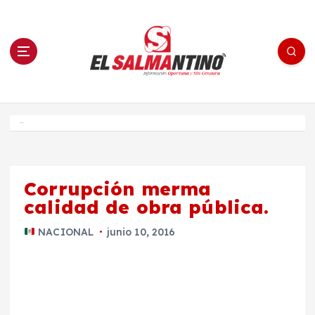
S
a
l
t
a
r
a
l
c
o
El Salmantino - medios/noticias/editorial
n
t
e
Inicio
n
i
d
o
Corrupción merma
calidad de obra pública.
NACIONAL
junio 10, 2016