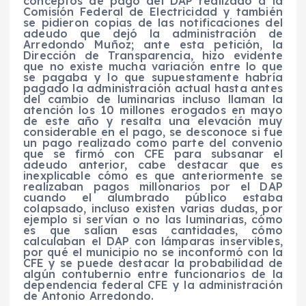
conceptos de pago del DAP realizado a la
Comisión Federal de Electricidad y también
se pidieron copias de las notificaciones del
adeudo que dejó la administración de
Arredondo Muñoz; ante esta petición, la
Dirección de Transparencia, hizo evidente
que no existe mucha variación entre lo que
se pagaba y lo que supuestamente habría
pagado la administración actual hasta antes
del cambio de luminarias incluso llaman la
atención los 10 millones erogados en mayo
de este año y resalta una elevación muy
considerable en el pago, se desconoce si fue
un pago realizado como parte del convenio
que se firmó con CFE para subsanar el
adeudo anterior, cabe destacar que es
inexplicable cómo es que anteriormente se
realizaban pagos millonarios por el DAP
cuando el alumbrado público estaba
colapsado, incluso existen varias dudas, por
ejemplo si servían o no las luminarias, cómo
es que salían esas cantidades, cómo
calculaban el DAP con lámparas inservibles,
por qué el municipio no se inconformó con la
CFE y se puede destacar la probabilidad de
algún contubernio entre funcionarios de la
dependencia federal CFE y la administración
de Antonio Arredondo.