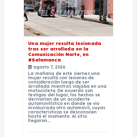
n
t
r
Una mujer resulta lesionada
a
tras ser arrollada en la
Comunicación Norte, en
#Salamanca
d
agosto 7, 2026
La mañana de este viernes una
a
mujer resultó con lesiones de
consideración luego de ser
arrollada mientras viajaba en una
s
motocicleta. De acuerdo con
testigos del lugar, los hechos se
derivarían de un accidente
automovilístico en donde se vio
involucrado otro automóvil, cuyas
características se desconocen
hasta el momento. Al sitio
llegaron…