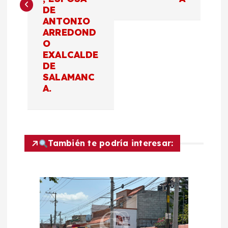
g
DE
ANTONIO
a
ARREDOND
O
c
EXALCALDE
DE
SALAMANC
i
A.
ó
n
También te podría interesar:
d
e
e