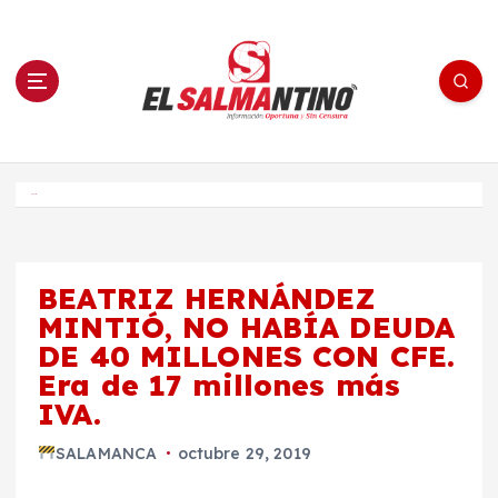
S
a
l
t
a
r
a
l
c
o
El Salmantino - medios/noticias/editorial
n
t
e
Inicio
n
i
d
o
BEATRIZ HERNÁNDEZ
MINTIÓ, NO HABÍA DEUDA
DE 40 MILLONES CON CFE.
Era de 17 millones más
IVA.
SALAMANCA
octubre 29, 2019