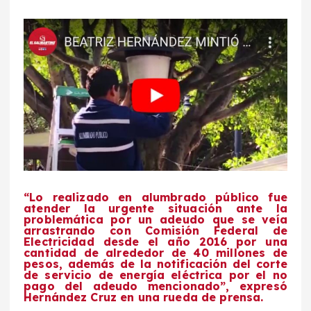
“Lo realizado en alumbrado público fue
atender la urgente situación ante la
problemática por un adeudo que se veía
arrastrando con Comisión Federal de
Electricidad desde el año 2016 por una
cantidad de alrededor de 40 millones de
pesos, además de la notificación del corte
de servicio de energía eléctrica por el no
pago del adeudo mencionado”, expresó
Hernández Cruz en una rueda de prensa.