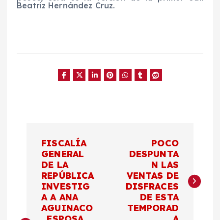
Beatriz Hernández Cruz.
N
FISCALÍA
POCO
a
GENERAL
DESPUNTA
DE LA
N LAS
REPÚBLICA
VENTAS DE
v
INVESTIG
DISFRACES
A A ANA
DE ESTA
e
AGUINACO
TEMPORAD
, ESPOSA
A