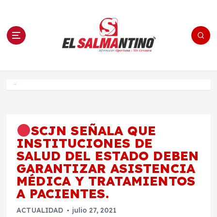
S
a
l
t
a
r
a
l
c
o
El Salmantino - medios/noticias/editorial
n
t
e
Inicio
n
i
d
o
SCJN SEÑALA QUE
INSTITUCIONES DE
SALUD DEL ESTADO DEBEN
GARANTIZAR ASISTENCIA
MÉDICA Y TRATAMIENTOS
A PACIENTES.
ACTUALIDAD
julio 27, 2021