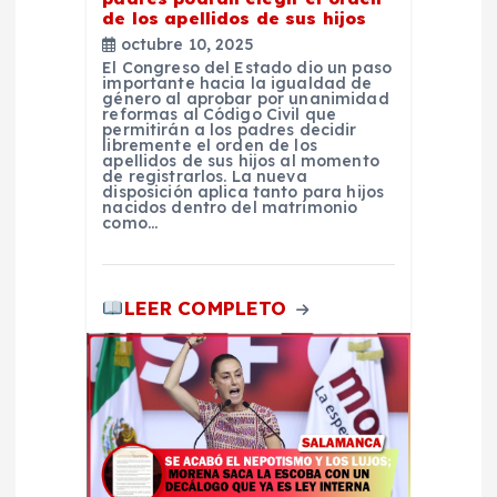
e
de los apellidos de sus hijos
octubre 10, 2025
n
El Congreso del Estado dio un paso
importante hacia la igualdad de
género al aprobar por unanimidad
t
reformas al Código Civil que
permitirán a los padres decidir
libremente el orden de los
apellidos de sus hijos al momento
r
de registrarlos. La nueva
disposición aplica tanto para hijos
nacidos dentro del matrimonio
a
como…
d
LEER COMPLETO
a
s