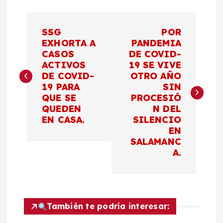
N
SSG
POR
a
EXHORTA A
PANDEMIA
CASOS
DE COVID-
ACTIVOS
19 SE VIVE
v
DE COVID-
OTRO AÑO
19 PARA
SIN
e
QUE SE
PROCESIÓ
QUEDEN
N DEL
g
EN CASA.
SILENCIO
EN
a
SALAMANC
A.
c
i
También te podría interesar:
ó