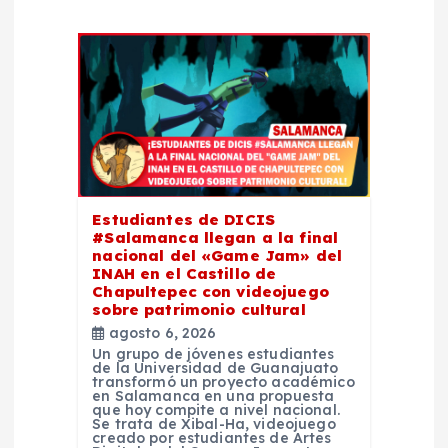
n
d
e
e
Estudiantes de DICIS
n
#Salamanca llegan a la final
nacional del «Game Jam» del
t
INAH en el Castillo de
Chapultepec con videojuego
sobre patrimonio cultural
r
agosto 6, 2026
Un grupo de jóvenes estudiantes
a
de la Universidad de Guanajuato
transformó un proyecto académico
en Salamanca en una propuesta
que hoy compite a nivel nacional.
d
Se trata de Xibal-Ha, videojuego
creado por estudiantes de Artes