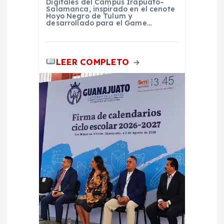
Digitales del Campus Irapuato–
a
Salamanca, inspirado en el cenote
Hoyo Negro de Tulum y
desarrollado para el Game…
s
LEER COMPLETO