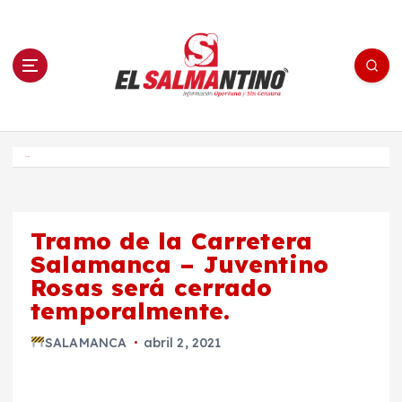
S
a
l
t
a
r
a
l
c
o
El Salmantino - medios/noticias/editorial
n
t
e
Inicio
n
i
d
o
Tramo de la Carretera
Salamanca – Juventino
Rosas será cerrado
temporalmente.
SALAMANCA
abril 2, 2021