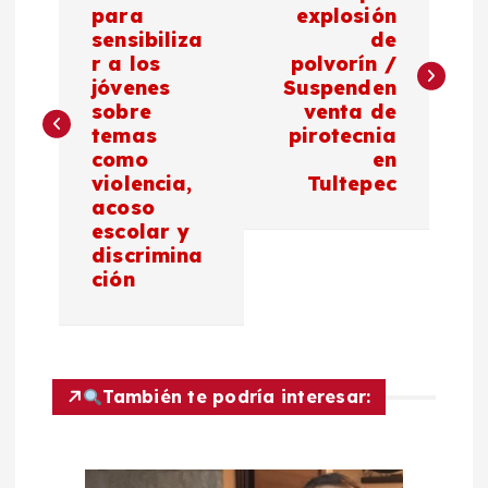
a
para
explosión
sensibiliza
de
v
r a los
polvorín /
jóvenes
Suspenden
e
sobre
venta de
temas
pirotecnia
g
como
en
violencia,
Tultepec
a
acoso
escolar y
c
discrimina
ción
i
ó
También te podría interesar:
n
d