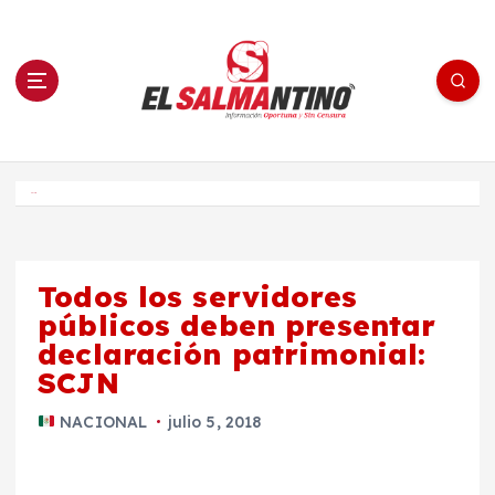
S
a
l
t
a
r
a
l
c
o
El Salmantino - medios/noticias/editorial
n
t
e
Inicio
n
i
d
o
Todos los servidores
públicos deben presentar
declaración patrimonial:
SCJN
NACIONAL
julio 5, 2018