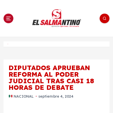
S
a
l
t
a
r
a
l
c
o
El Salmantino - medios/noticias/editorial
n
t
e
Inicio
n
i
d
o
DIPUTADOS APRUEBAN
REFORMA AL PODER
JUDICIAL TRAS CASI 18
HORAS DE DEBATE
NACIONAL
septiembre 4, 2024