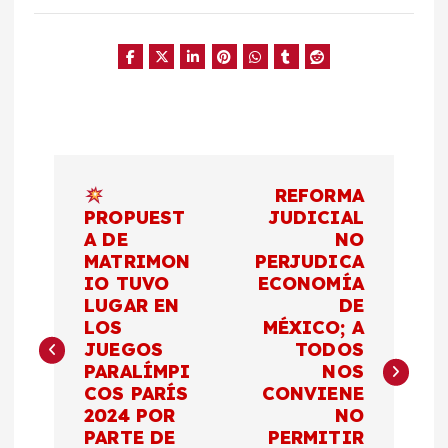
N
REFORMA
a
PROPUEST
JUDICIAL
A DE
NO
MATRIMON
PERJUDICA
v
IO TUVO
ECONOMÍA
LUGAR EN
DE
e
LOS
MÉXICO; A
JUEGOS
TODOS
g
PARALÍMPI
NOS
COS PARÍS
CONVIENE
a
2024 POR
NO
PARTE DE
PERMITIR