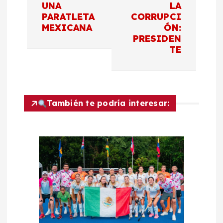
c
UNA
LA
PARATLETA
CORRUPCI
MEXICANA
ÓN:
i
PRESIDEN
TE
ó
n
d
También te podría interesar:
e
e
n
t