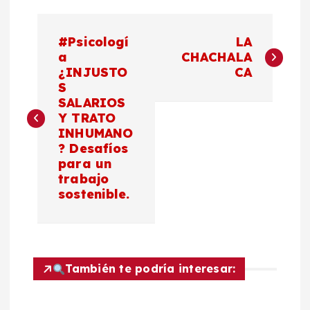
N
#Psicologí
LA
a
a
CHACHALA
¿INJUSTO
CA
S
v
SALARIOS
Y TRATO
e
INHUMANO
? Desafíos
g
para un
trabajo
a
sostenible.
c
i
También te podría interesar:
ó