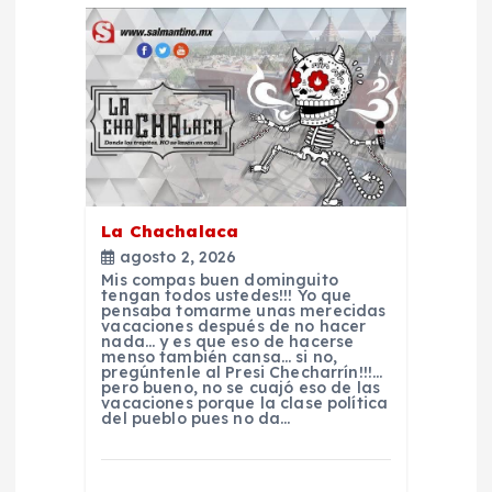
n
d
e
e
La Chachalaca
n
agosto 2, 2026
Mis compas buen dominguito
t
tengan todos ustedes!!! Yo que
pensaba tomarme unas merecidas
vacaciones después de no hacer
nada… y es que eso de hacerse
r
menso también cansa… si no,
pregúntenle al Presi Checharrín!!!…
pero bueno, no se cuajó eso de las
a
vacaciones porque la clase política
del pueblo pues no da…
d