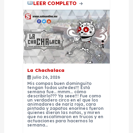
LEER COMPLETO
a
s
La Chachalaca
julio 26, 2026
Mis compas buen dominguito
tengan todos ustedes!!! Está
semana fue… mmm… cómo
describirlo??? Ya seee!!! Fue como
un verdadero circo en el que los
animadores de nariz roja, cara
pintada y zapatos enormes fueron
quienes dieron las notas, y miren
que no escatimaron en trucos y en
actuaciones para hacernos la
semana…