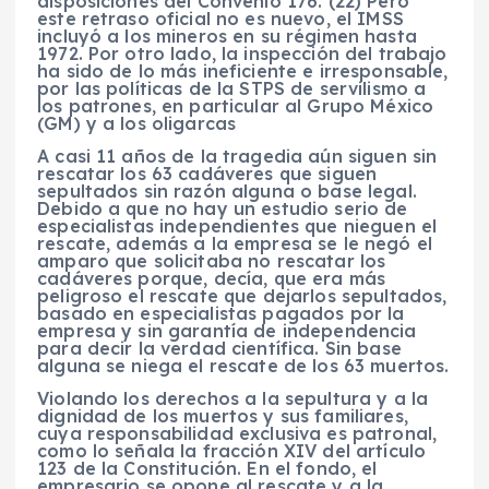
disposiciones del Convenio 176. (22) Pero
este retraso oficial no es nuevo, el IMSS
incluyó a los mineros en su régimen hasta
1972. Por otro lado, la inspección del trabajo
ha sido de lo más ineficiente e irresponsable,
por las políticas de la STPS de servilismo a
los patrones, en particular al Grupo México
(GM) y a los oligarcas
A casi 11 años de la tragedia aún siguen sin
rescatar los 63 cadáveres que siguen
sepultados sin razón alguna o base legal.
Debido a que no hay un estudio serio de
especialistas independientes que nieguen el
rescate, además a la empresa se le negó el
amparo que solicitaba no rescatar los
cadáveres porque, decía, que era más
peligroso el rescate que dejarlos sepultados,
basado en especialistas pagados por la
empresa y sin garantía de independencia
para decir la verdad científica. Sin base
alguna se niega el rescate de los 63 muertos.
Violando los derechos a la sepultura y a la
dignidad de los muertos y sus familiares,
cuya responsabilidad exclusiva es patronal,
como lo señala la fracción XIV del artículo
123 de la Constitución. En el fondo, el
empresario se opone al rescate y a la