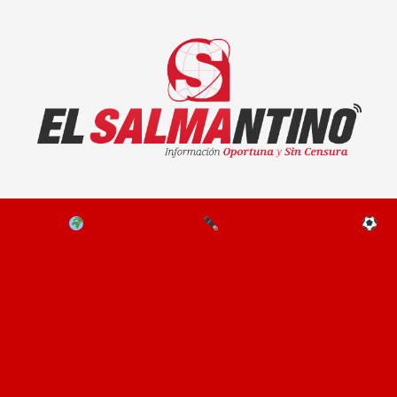
El Salmantino - medios/noticias/editorial
NAL
EL MUNDO
EDITORIALES
D